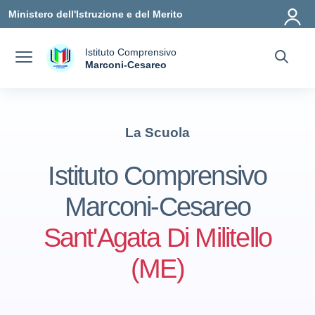
Vai ai contenuti
Vai al menu di navigazione
Vai al footer
Ministero dell'Istruzione e del Merito
Istituto Comprensivo
a
Marconi-Cesareo
— Visita la pagina iniziale della scuola
La Scuola
Istituto Comprensivo
Marconi-Cesareo
Sant'Agata Di Militello
(ME)