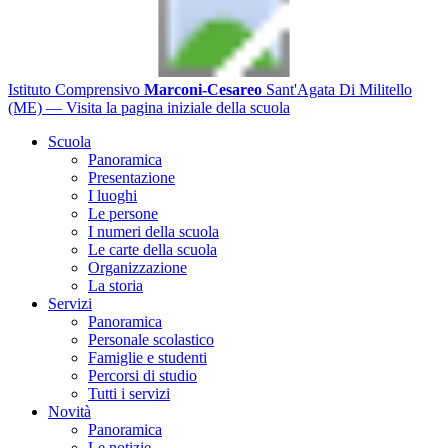
Istituto Comprensivo
Marconi-Cesareo
Sant'Agata Di Militello
(ME)
— Visita la pagina iniziale della scuola
Scuola
Panoramica
Presentazione
I luoghi
Le persone
I numeri della scuola
Le carte della scuola
Organizzazione
La storia
Servizi
Panoramica
Personale scolastico
Famiglie e studenti
Percorsi di studio
Tutti i servizi
Novità
Panoramica
Le notizie