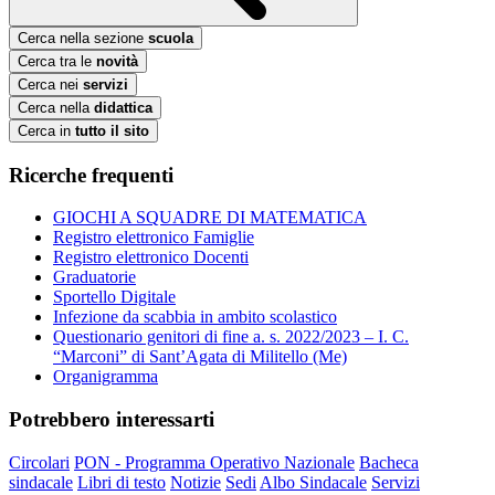
Cerca nella sezione
scuola
Cerca tra le
novità
Cerca nei
servizi
Cerca nella
didattica
Cerca in
tutto il sito
Ricerche frequenti
GIOCHI A SQUADRE DI MATEMATICA
Registro elettronico Famiglie
Registro elettronico Docenti
Graduatorie
Sportello Digitale
Infezione da scabbia in ambito scolastico
Questionario genitori di fine a. s. 2022/2023 – I. C.
“Marconi” di Sant’Agata di Militello (Me)
Organigramma
Potrebbero interessarti
Circolari
PON - Programma Operativo Nazionale
Bacheca
sindacale
Libri di testo
Notizie
Sedi
Albo Sindacale
Servizi