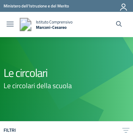
Vai ai contenuti
Vai al menu di navigazione
Vai al footer
Ministero dell'Istruzione e del Merito
Istituto Comprensivo
Marconi-Cesareo
— Visita la pagina iniziale della scuola
Le circolari
Le circolari della scuola
FILTRI