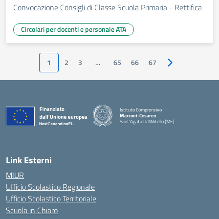
Convocazione Consigli di Classe Scuola Primaria - Rettifica
Circolari per docenti e personale ATA
1
2
3
…
65
66
67
Pagina successiv
Istituto Comprensivo
Marconi-Cesareo
Sant'Agata Di Militello (ME)
— Visita la pagina iniziale della scuola
Link Esterni
MIUR
Ufficio Scolastico Regionale
Ufficio Scolastico Territoriale
Scuola in Chiaro