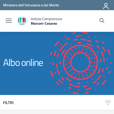
Vai ai contenuti
Vai al menu di navigazione
Vai al footer
Ministero dell'Istruzione e del Merito
Istituto Comprensivo
Marconi-Cesareo
— Visita la pagina iniziale della scuola
Albo online
FILTRI