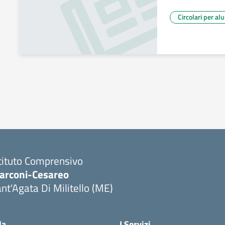
Circolari per al
tituto Comprensivo
arconi-Cesareo
nt'Agata Di Militello (ME)
Visita la pagina iniziale della scuola
la
I Servizi