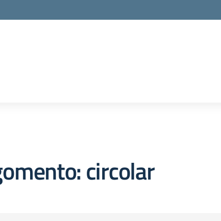
la scuola
omento: circolar