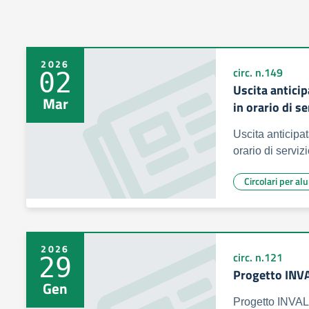
2026
circ. n.149
02
Uscita antici
Mar
in orario di s
Uscita anticipa
orario di serviz
Circolari per al
2026
circ. n.121
29
Progetto INV
Gen
Progetto INVA