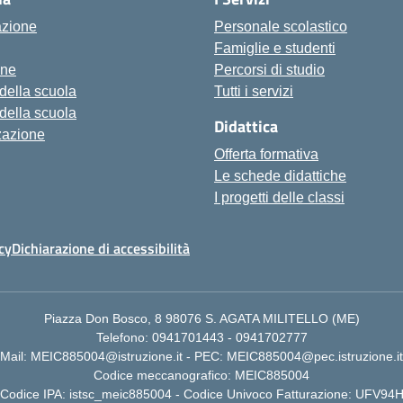
azione
Personale scolastico
Famiglie e studenti
one
Percorsi di studio
 della scuola
Tutti i servizi
 della scuola
Didattica
zazione
Offerta formativa
Le schede didattiche
I progetti delle classi
cy
Dichiarazione di accessibilità
Piazza Don Bosco, 8 98076 S. AGATA MILITELLO (ME)
Telefono: 0941701443 - 0941702777
Mail: MEIC885004@istruzione.it - PEC: MEIC885004@pec.istruzione.it
Codice meccanografico: MEIC885004
Codice IPA: istsc_meic885004 - Codice Univoco Fatturazione: UFV94