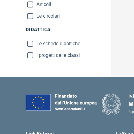
Articoli
Le circolari
DIDATTICA
Le schede didattiche
I progetti delle classi
Is
M
Sa
— 
Link Esterni
La Scuo