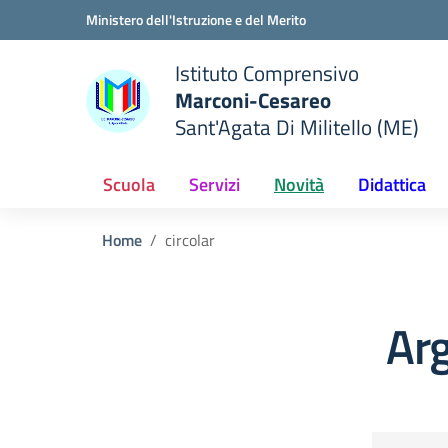
Vai ai contenuti
Vai al menu di navigazione
Vai al footer
Ministero dell'Istruzione e del Merito
Istituto Comprensivo
Marconi-Cesareo
Sant'Agata Di Militello (ME)
 della scuola
— Visita la pagina iniziale del
Scuola
Servizi
Novità
Didattica
Home
circolar
Arg