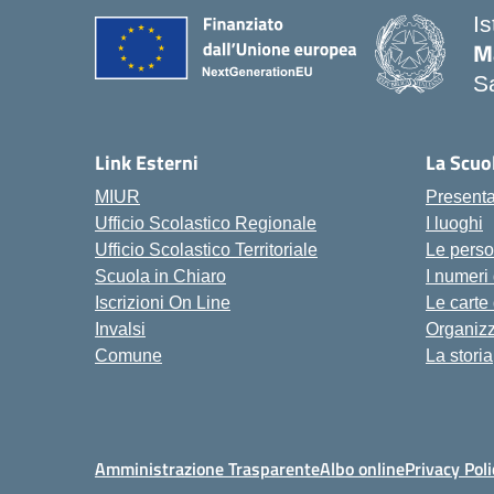
I
M
Sa
— 
Link Esterni
La Scuo
MIUR
Present
Ufficio Scolastico Regionale
I luoghi
Ufficio Scolastico Territoriale
Le pers
Scuola in Chiaro
I numeri
Iscrizioni On Line
Le carte
Invalsi
Organiz
Comune
La storia
Amministrazione Trasparente
Albo online
Privacy Poli