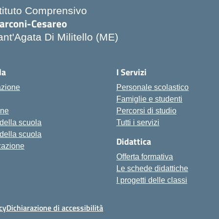
stituto Comprensivo
arconi-Cesareo
nt'Agata Di Militello (ME)
Visita la pagina iniziale della scuola
la
I Servizi
azione
Personale scolastico
Famiglie e studenti
one
Percorsi di studio
 della scuola
Tutti i servizi
 della scuola
Didattica
zazione
Offerta formativa
Le schede didattiche
I progetti delle classi
cy
Dichiarazione di accessibilità