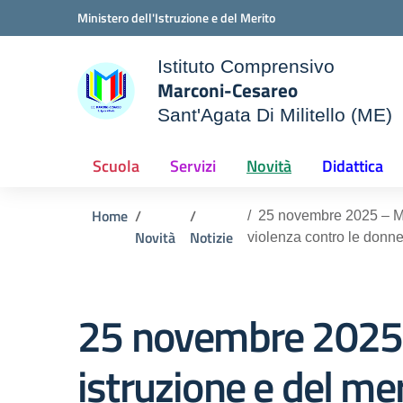
Vai ai contenuti
Vai al menu di navigazione
Vai al footer
Ministero dell'Istruzione e del Merito
Istituto Comprensivo
Marconi-Cesareo
Sant'Agata Di Militello (ME)
le della scuola
— Visita la pagina iniziale d
Scuola
Servizi
Novità
Didattica
Home
25 novembre 2025 – Mess
Novità
Notizie
violenza contro le donne
25 novembre 2025 –
istruzione e del mer