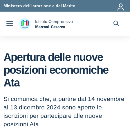
Vai ai contenuti
Vai al menu di navigazione
Vai al footer
Ministero dell'Istruzione e del Merito
Istituto Comprensivo
Marconi-Cesareo
a
— Visita la pagina iniziale della scuola
Apertura delle nuove
posizioni economiche
Ata
Si comunica che, a partire dal 14 novembre
al 13 dicembre 2024 sono aperte le
iscrizioni per partecipare alle nuove
posizioni Ata.