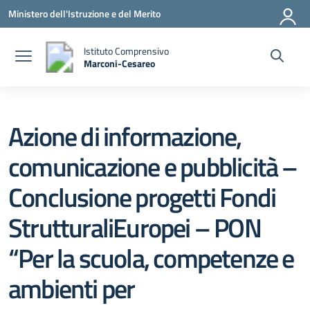
Vai ai contenuti
Vai al menu di navigazione
Vai al footer
Ministero dell'Istruzione e del Merito
Istituto Comprensivo
Marconi-Cesareo
— Visita la pagina iniziale della scuola
Azione di informazione,
comunicazione e pubblicità –
Conclusione progetti Fondi
StrutturaliEuropei – PON
“Per la scuola, competenze e
ambienti per