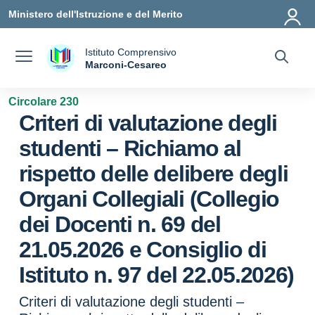
Vai ai contenuti
Vai al menu di navigazione
Vai al footer
Ministero dell'Istruzione e del Merito
Istituto Comprensivo
a
Marconi-Cesareo
— Visita la pagina iniziale della scuola
Circolare 230
Criteri di valutazione degli
studenti – Richiamo al
rispetto delle delibere degli
Organi Collegiali (Collegio
dei Docenti n. 69 del
21.05.2026 e Consiglio di
Istituto n. 97 del 22.05.2026)
Criteri di valutazione degli studenti –