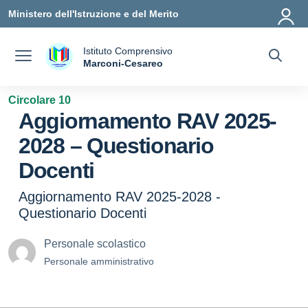
Vai ai contenuti
Vai al menu di navigazione
Vai al footer
Ministero dell'Istruzione e del Merito
Istituto Comprensivo
a
Marconi-Cesareo
— Visita la pagina iniziale della scuola
Circolare 10
Aggiornamento RAV 2025-
2028 – Questionario
Docenti
Aggiornamento RAV 2025-2028 -
Questionario Docenti
Personale scolastico
Personale amministrativo