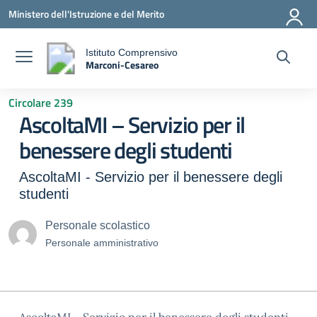
Vai ai contenuti
Vai al menu di navigazione
Vai al footer
Ministero dell'Istruzione e del Merito
Istituto Comprensivo
Marconi-Cesareo
a
— Visita la pagina iniziale della scuola
Circolare 239
AscoltaMI – Servizio per il
benessere degli studenti
AscoltaMI - Servizio per il benessere degli
studenti
Personale scolastico
Personale amministrativo