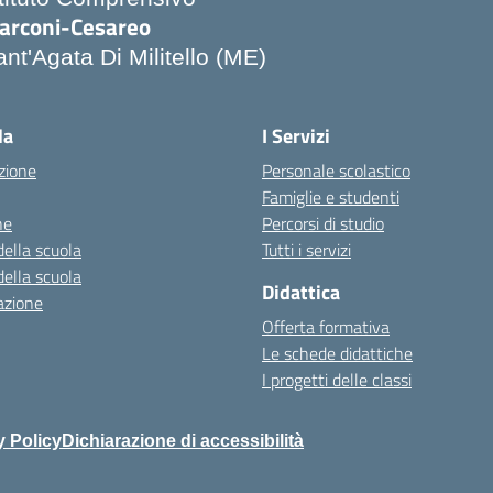
arconi-Cesareo
nt'Agata Di Militello (ME)
Visita la pagina iniziale della scuola
la
I Servizi
zione
Personale scolastico
Famiglie e studenti
ne
Percorsi di studio
della scuola
Tutti i servizi
della scuola
Didattica
azione
Offerta formativa
Le schede didattiche
I progetti delle classi
y Policy
Dichiarazione di accessibilità