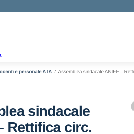
ella scuola
a
docenti e personale ATA
Assemblea sindacale ANIEF – Rettifi
lea sindacale
 Rettifica circ.