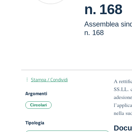
n. 168
Assemblea sinda
n. 168
Stampa / Condividi
A rettif
SS.LL. c
Argomenti
adesione
l’applic
Circolari
nella su
Tipologia
Docu