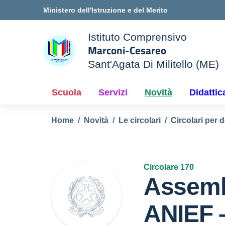
Vai ai contenuti
Vai al menu di navigazione
Vai al footer
Ministero dell'Istruzione e del Merito
Istituto Comprensivo
Marconi-Cesareo
Sant'Agata Di Militello (ME)
le della scuola
— Visita la pagina iniziale d
Scuola
Servizi
Novità
Didattic
Home
Novità
Le circolari
Circolari per 
Circolare 170
Assemb
ANIEF –