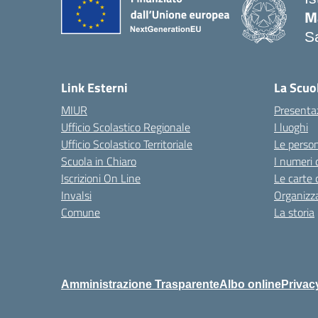
M
Sa
— 
Link Esterni
La Scuo
MIUR
Presenta
Ufficio Scolastico Regionale
I luoghi
Ufficio Scolastico Territoriale
Le perso
Scuola in Chiaro
I numeri 
Iscrizioni On Line
Le carte 
Invalsi
Organizz
Comune
La storia
Amministrazione Trasparente
Albo online
Privac