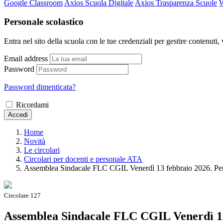
Google Classroom
Axios Scuola Digitale
Axios Trasparenza Scuole
W
Personale scolastico
Entra nel sito della scuola con le tue credenziali per gestire contenuti, v
Email address
Password
Password dimenticata?
Ricordami
Accedi
Home
Novità
Le circolari
Circolari per docenti e personale ATA
Assemblea Sindacale FLC CGIL Venerdì 13 febbraio 2026. Per 
Circolare 127
Assemblea Sindacale FLC CGIL Venerdì 13 