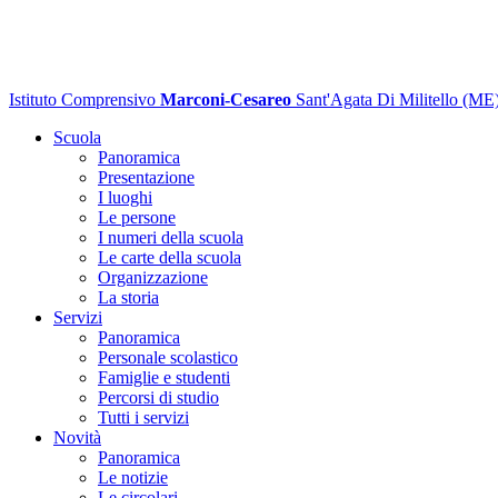
Istituto Comprensivo
Marconi-Cesareo
Sant'Agata Di Militello (ME
Scuola
Panoramica
Presentazione
I luoghi
Le persone
I numeri della scuola
Le carte della scuola
Organizzazione
La storia
Servizi
Panoramica
Personale scolastico
Famiglie e studenti
Percorsi di studio
Tutti i servizi
Novità
Panoramica
Le notizie
Le circolari