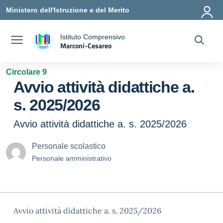
Vai ai contenuti
Vai al menu di navigazione
Vai al footer
Ministero dell'Istruzione e del Merito
Istituto Comprensivo
Marconi-Cesareo
a
— Visita la pagina iniziale della scuola
Circolare 9
Avvio attività didattiche a.
s. 2025/2026
Avvio attività didattiche a. s. 2025/2026
Personale scolastico
Personale amministrativo
Avvio attività didattiche a. s. 2025/2026