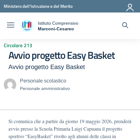
Vai ai contenuti
Vai al menu di navigazione
Vai al footer
Ministero dell'Istruzione e del Merito
Istituto Comprensivo
a
Marconi-Cesareo
— Visita la pagina iniziale della scuola
Circolare 213
Avvio progetto Easy Basket
Avvio progetto Easy Basket
Personale scolastico
Personale amministrativo
Si comunica che a partire da giorno 19 maggio 2026, prenderà
avvio presso la Scuola Primaria Luigi Capuana il progetto
sportivo “EasyBasket” rivolto agli alunni delle classi in