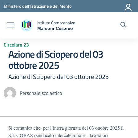
Vai ai contenuti
Vai al menu di navigazione
Vai al footer
Ministero dell'Istruzione e del Merito
Istituto Comprensivo
Marconi-Cesareo
— Visita la pagina iniziale della scuola
Circolare 23
Azione di Sciopero del 03
ottobre 2025
Azione di Sciopero del 03 ottobre 2025
Personale scolastico
Si comunica che, per l’intera giornata del 03 ottobre 2025 il
S.I. COBAS (sindacato intercategoriale – lavoratori