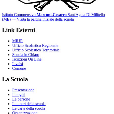
Istituto Comprensivo
Marconi-Cesareo
Sant'Agata Di Militello
(ME)
— Visita la pagina iniziale della scuola
Link Esterni
MIUR
Ufficio Scolastico Regionale
Ufficio Scolastico Territoriale
Scuola in Chiaro
Iscrizioni On Line
Invalsi
Comune
La Scuola
Presentazione
I luoghi
Le persone
I numeri della scuola
Le carte della scuola
Organizzazione