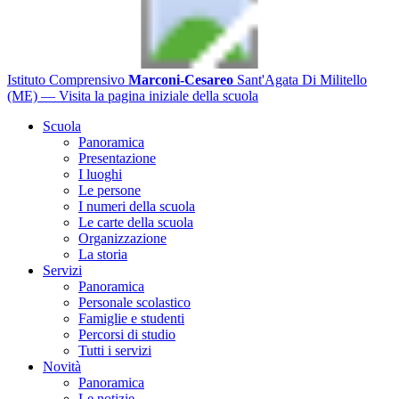
Istituto Comprensivo
Marconi-Cesareo
Sant'Agata Di Militello
(ME)
— Visita la pagina iniziale della scuola
Scuola
Panoramica
Presentazione
I luoghi
Le persone
I numeri della scuola
Le carte della scuola
Organizzazione
La storia
Servizi
Panoramica
Personale scolastico
Famiglie e studenti
Percorsi di studio
Tutti i servizi
Novità
Panoramica
Le notizie