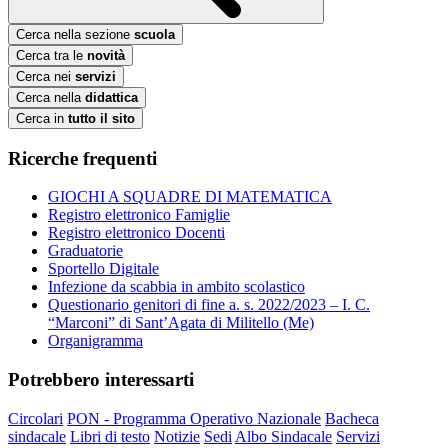
Cerca nella sezione
scuola
Cerca tra le
novità
Cerca nei
servizi
Cerca nella
didattica
Cerca in
tutto il sito
Ricerche frequenti
GIOCHI A SQUADRE DI MATEMATICA
Registro elettronico Famiglie
Registro elettronico Docenti
Graduatorie
Sportello Digitale
Infezione da scabbia in ambito scolastico
Questionario genitori di fine a. s. 2022/2023 – I. C.
“Marconi” di Sant’Agata di Militello (Me)
Organigramma
Potrebbero interessarti
Circolari
PON - Programma Operativo Nazionale
Bacheca
sindacale
Libri di testo
Notizie
Sedi
Albo Sindacale
Servizi