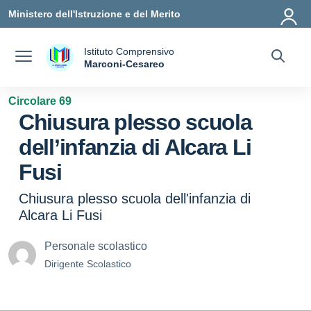
Vai ai contenuti
Vai al menu di navigazione
Vai al footer
Ministero dell'Istruzione e del Merito
Istituto Comprensivo
a
Marconi-Cesareo
— Visita la pagina iniziale della scuola
Circolare 69
Chiusura plesso scuola
dell’infanzia di Alcara Li
Fusi
Chiusura plesso scuola dell'infanzia di
Alcara Li Fusi
Personale scolastico
Dirigente Scolastico