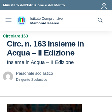
Vai ai contenuti
Vai al menu di navigazione
Vai al footer
Ministero dell'Istruzione e del Merito
Istituto Comprensivo
a
Marconi-Cesareo
— Visita la pagina iniziale della scuola
Circolare 163
Circ. n. 163 Insieme in
Acqua – II Edizione
Insieme in Acqua – II Edizione
Personale scolastico
Dirigente Scolastico