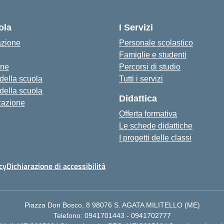
Visita la pagina iniziale della scuola
ola
I Servizi
azione
Personale scolastico
Famiglie e studenti
one
Percorsi di studio
 della scuola
Tutti i servizi
 della scuola
Didattica
zazione
Offerta formativa
Le schede didattiche
I progetti delle classi
cy
Dichiarazione di accessibilità
Piazza Don Bosco, 8 98076 S. AGATA MILITELLO (ME)
Telefono: 0941701443 - 0941702777