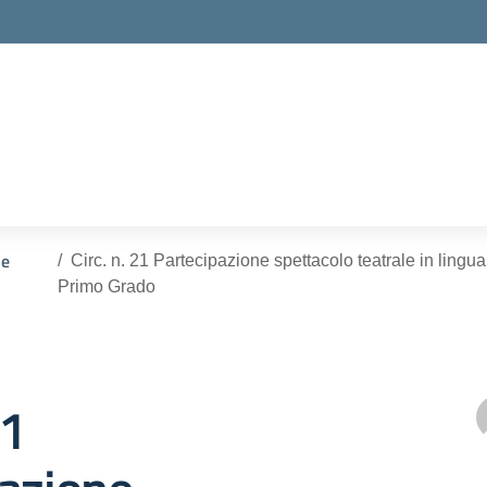
ella scuola
 e
Circ. n. 21 Partecipazione spettacolo teatrale in lingu
Primo Grado
21