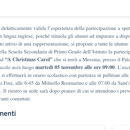
 didatticamente valida l’esperienza della partecipazione a spet
 in lingua inglese, poiché stimola gli alunni ad imparare a disp
lto attivo di una rappresentazione, si propone a tutte le alunne 
ella Scuola Secondaria di Primo Grado dell’Istituto la parteci
“A Christmas Carol”
cal
che si terrà a Messina, presso il Pal
martedì 05 novembre alle ore 09:00
acolo avrà luogo
. L’usc
a si effettuerà in orario scolastico con partenza in pullman alle
i Fusi, alle 6:45 da Militello Rosmarino e alle 07:00 da Sant’
o. Il rientro in sede sarà dopo pranzo di cui si attendono i prev
ranti contattati.
menti