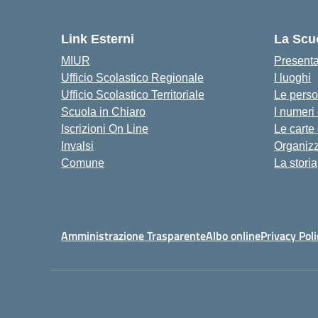
— 
Link Esterni
La Scu
MIUR
Present
Ufficio Scolastico Regionale
I luoghi
Ufficio Scolastico Territoriale
Le pers
Scuola in Chiaro
I numeri
Iscrizioni On Line
Le carte
Invalsi
Organiz
Comune
La storia
Amministrazione Trasparente
Albo online
Privacy Poli