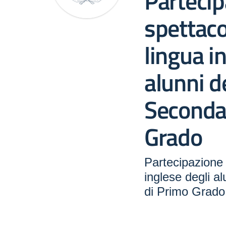
Parteci
spettaco
lingua i
alunni d
Secondar
Grado
Partecipazione 
inglese degli a
di Primo Grado