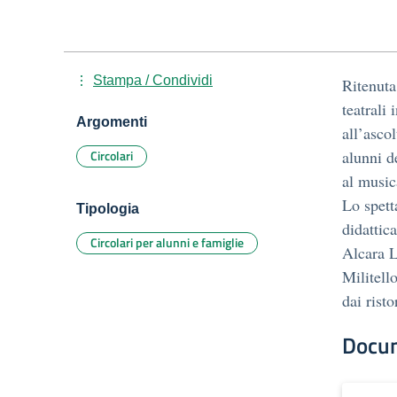
Stampa / Condividi
Ritenuta
teatrali
Argomenti
all’asco
Circolari
alunni d
al musi
Lo spett
Tipologia
didattic
Circolari per alunni e famiglie
Alcara L
Militell
dai risto
Docu