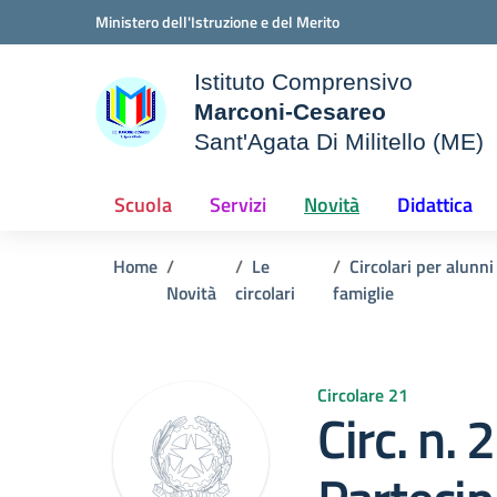
Vai ai contenuti
Vai al menu di navigazione
Vai al footer
Ministero dell'Istruzione e del Merito
Istituto Comprensivo
Marconi-Cesareo
Sant'Agata Di Militello (ME)
le della scuola
— Visita la pagina iniziale d
Scuola
Servizi
Novità
Didattica
Home
Le
Circolari per alunni
Novità
circolari
famiglie
Circolare 21
Circ. n. 