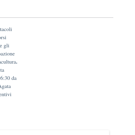
tacoli
orsi
e gli
pazione
.
acultura
ita
 6:30 da
Agata
entivi