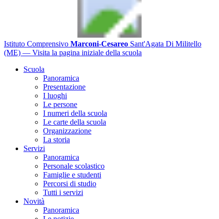
Istituto Comprensivo
Marconi-Cesareo
Sant'Agata Di Militello
(ME)
— Visita la pagina iniziale della scuola
Scuola
Panoramica
Presentazione
I luoghi
Le persone
I numeri della scuola
Le carte della scuola
Organizzazione
La storia
Servizi
Panoramica
Personale scolastico
Famiglie e studenti
Percorsi di studio
Tutti i servizi
Novità
Panoramica
Le notizie