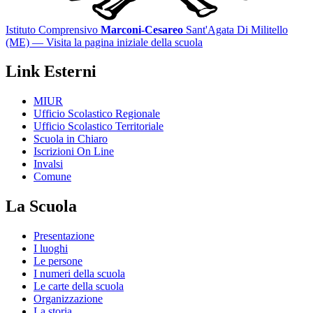
Istituto Comprensivo
Marconi-Cesareo
Sant'Agata Di Militello
(ME)
— Visita la pagina iniziale della scuola
Link Esterni
MIUR
Ufficio Scolastico Regionale
Ufficio Scolastico Territoriale
Scuola in Chiaro
Iscrizioni On Line
Invalsi
Comune
La Scuola
Presentazione
I luoghi
Le persone
I numeri della scuola
Le carte della scuola
Organizzazione
La storia