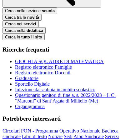
Cerca nella sezione
scuola
Cerca tra le
novità
Cerca nei
servizi
Cerca nella
didattica
Cerca in
tutto il sito
Ricerche frequenti
GIOCHI A SQUADRE DI MATEMATICA
Registro elettronico Famiglie
Registro elettronico Docenti
Graduatorie
Sportello Digitale
Infezione da scabbia in ambito scolastico
Questionario genitori di fine a. s. 2022/2023 – I. C.
“Marconi” di Sant’Agata di Militello (Me)
Organigramma
Potrebbero interessarti
Circolari
PON - Programma Operativo Nazionale
Bacheca
sindacale
Libri di testo
Notizie
Sedi
Albo Sindacale
Servizi