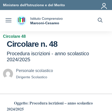
Vai ai contenuti
Vai al menu di navigazione
Vai al footer
Ministero dell'Istruzione e del Merito
Istituto Comprensivo
a
Marconi-Cesareo
— Visita la pagina iniziale della scuola
Circolare 48
Circolare n. 48
Procedura iscrizioni - anno scolastico
2024/2025
Personale scolastico
Dirigente Scolastico
Oggetto: Procedura iscrizioni – anno scolastico
2024/2025