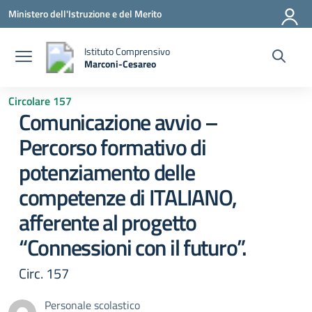
Vai ai contenuti
Vai al menu di navigazione
Vai al footer
Ministero dell'Istruzione e del Merito
Istituto Comprensivo
Marconi-Cesareo
— Visita la pagina iniziale della scuola
Circolare 157
Comunicazione avvio –
Percorso formativo di
potenziamento delle
competenze di ITALIANO,
afferente al progetto
“Connessioni con il futuro”.
Circ. 157
Personale scolastico