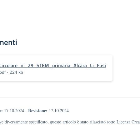
menti
circolare_n._29_STEM_primaria_Alcara_Li_Fusi
pdf - 224 kb
o:
Revisione:
17.10.2024
-
17.10.2024
e diversamente specificato, questo articolo è stato rilasciato sotto Licenza Cr