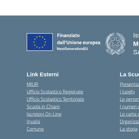
I
M
Sa
— 
Link Esterni
La Scu
MIUR
Presenta
Ufficio Scolastico Regionale
I luoghi
Ufficio Scolastico Territoriale
Le perso
Scuola in Chiaro
I numeri 
Iscrizioni On Line
Le carte 
Invalsi
Organizz
Comune
La storia