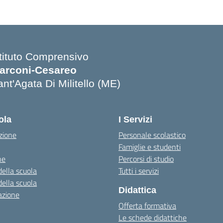
stituto Comprensivo
arconi-Cesareo
nt'Agata Di Militello (ME)
Visita la pagina iniziale della scuola
ola
I Servizi
zione
Personale scolastico
Famiglie e studenti
ne
Percorsi di studio
della scuola
Tutti i servizi
della scuola
Didattica
azione
Offerta formativa
Le schede didattiche