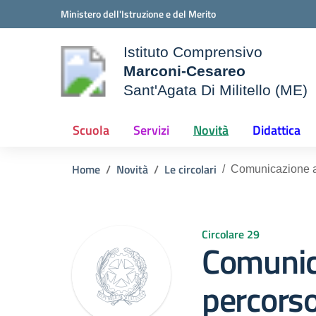
Vai ai contenuti
Vai al menu di navigazione
Vai al footer
Ministero dell'Istruzione e del Merito
Istituto Comprensivo
Marconi-Cesareo
Sant'Agata Di Militello (ME)
le della scuola
— Visita la pagina iniziale d
Scuola
Servizi
Novità
Didattica
Home
Novità
Le circolari
Comunicazione av
Circolare 29
Comunic
percors