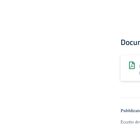
Docu
Pubblicat
Eccetto dov