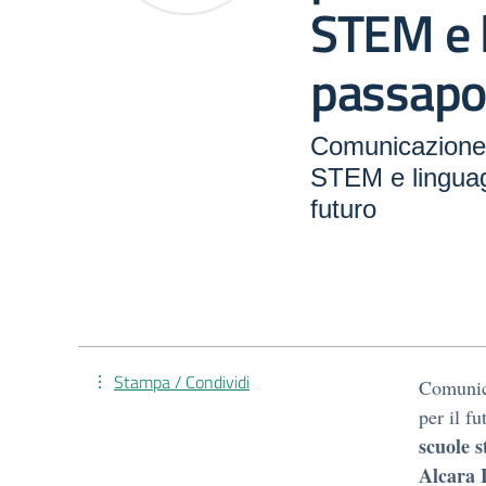
STEM e l
passapor
Comunicazione 
STEM e linguagg
futuro
Stampa / Condividi
Comunic
per il f
scuole s
Alcara 