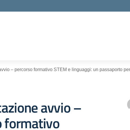
ella scuola
vio – percorso formativo STEM e linguaggi: un passaporto per i
azione avvio –
o formativo