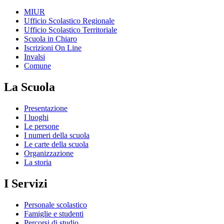
MIUR
Ufficio Scolastico Regionale
Ufficio Scolastico Territoriale
Scuola in Chiaro
Iscrizioni On Line
Invalsi
Comune
La Scuola
Presentazione
I luoghi
Le persone
I numeri della scuola
Le carte della scuola
Organizzazione
La storia
I Servizi
Personale scolastico
Famiglie e studenti
Percorsi di studio