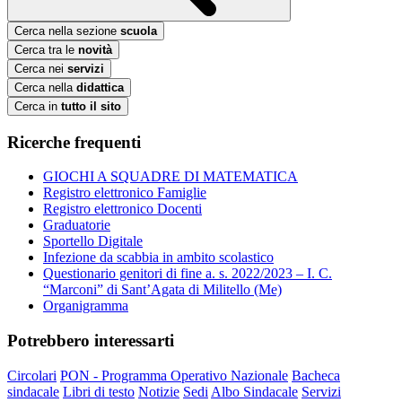
Cerca nella sezione
scuola
Cerca tra le
novità
Cerca nei
servizi
Cerca nella
didattica
Cerca in
tutto il sito
Ricerche frequenti
GIOCHI A SQUADRE DI MATEMATICA
Registro elettronico Famiglie
Registro elettronico Docenti
Graduatorie
Sportello Digitale
Infezione da scabbia in ambito scolastico
Questionario genitori di fine a. s. 2022/2023 – I. C.
“Marconi” di Sant’Agata di Militello (Me)
Organigramma
Potrebbero interessarti
Circolari
PON - Programma Operativo Nazionale
Bacheca
sindacale
Libri di testo
Notizie
Sedi
Albo Sindacale
Servizi