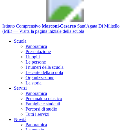
Istituto Comprensivo
Marconi-Cesareo
Sant'Agata Di Militello
(ME)
— Visita la pagina iniziale della scuola
Scuola
Panoramica
Presentazione
I luoghi
Le persone
I numeri della scuola
Le carte della scuola
Organizzazione
La storia
Servizi
Panoramica
Personale scolastico
Famiglie e studenti
Percorsi di studio
Tutti i servizi
Novità
Panoramica
Le notizie