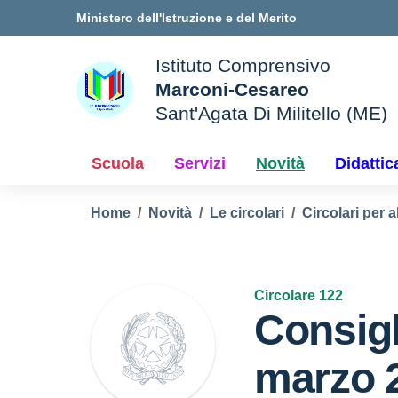
Vai ai contenuti
Vai al menu di navigazione
Vai al footer
Ministero dell'Istruzione e del Merito
Istituto Comprensivo
Marconi-Cesareo
Sant'Agata Di Militello (ME)
le della scuola
— Visita la pagina iniziale d
Scuola
Servizi
Novità
Didattic
Home
Novità
Le circolari
Circolari per a
Circolare 122
Consigl
marzo 