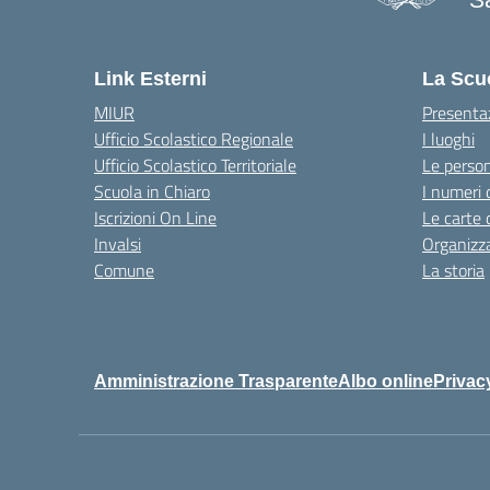
— 
Link Esterni
La Scu
MIUR
Presenta
Ufficio Scolastico Regionale
I luoghi
Ufficio Scolastico Territoriale
Le perso
Scuola in Chiaro
I numeri 
Iscrizioni On Line
Le carte 
Invalsi
Organizz
Comune
La storia
Amministrazione Trasparente
Albo online
Privac