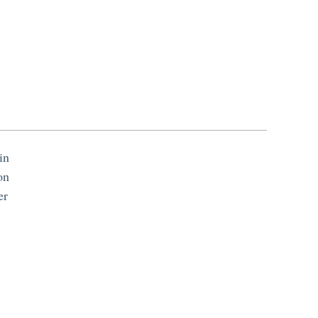
in
on
er