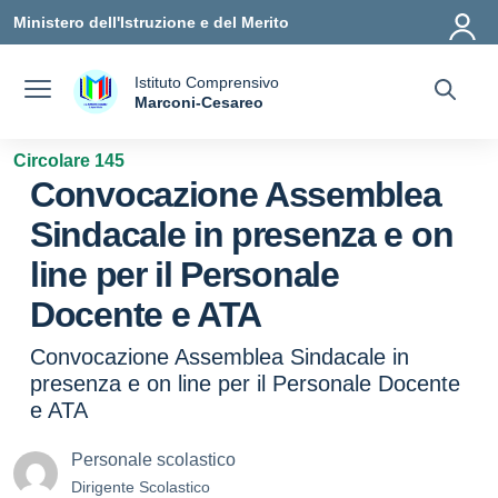
Vai ai contenuti
Vai al menu di navigazione
Vai al footer
Ministero dell'Istruzione e del Merito
Istituto Comprensivo
a
Marconi-Cesareo
— Visita la pagina iniziale della scuola
Circolare 145
Convocazione Assemblea
Sindacale in presenza e on
line per il Personale
Docente e ATA
Convocazione Assemblea Sindacale in
presenza e on line per il Personale Docente
e ATA
Personale scolastico
Dirigente Scolastico