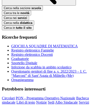
Cerca nella sezione
scuola
Cerca tra le
novità
Cerca nei
servizi
Cerca nella
didattica
Cerca in
tutto il sito
Ricerche frequenti
GIOCHI A SQUADRE DI MATEMATICA
Registro elettronico Famiglie
Registro elettronico Docenti
Graduatorie
Sportello Digitale
Infezione da scabbia in ambito scolastico
Questionario genitori di fine a. s. 2022/2023 – I. C.
“Marconi” di Sant’Agata di Militello (Me)
Organigramma
Potrebbero interessarti
Circolari
PON - Programma Operativo Nazionale
Bacheca
sindacale
Libri di testo
Notizie
Sedi
Albo Sindacale
Servizi