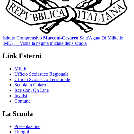
Istituto Comprensivo
Marconi-Cesareo
Sant'Agata Di Militello
(ME)
— Visita la pagina iniziale della scuola
Link Esterni
MIUR
Ufficio Scolastico Regionale
Ufficio Scolastico Territoriale
Scuola in Chiaro
Iscrizioni On Line
Invalsi
Comune
La Scuola
Presentazione
I luoghi