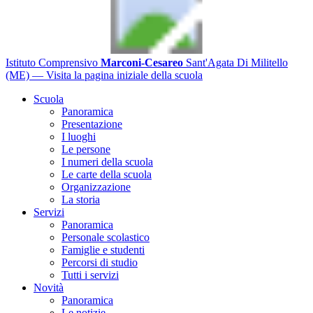
Istituto Comprensivo
Marconi-Cesareo
Sant'Agata Di Militello
(ME)
— Visita la pagina iniziale della scuola
Scuola
Panoramica
Presentazione
I luoghi
Le persone
I numeri della scuola
Le carte della scuola
Organizzazione
La storia
Servizi
Panoramica
Personale scolastico
Famiglie e studenti
Percorsi di studio
Tutti i servizi
Novità
Panoramica
Le notizie