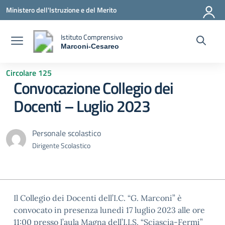
Vai ai contenuti
Vai al menu di navigazione
Vai al footer
Ministero dell'Istruzione e del Merito
Istituto Comprensivo
Marconi-Cesareo
— Visita la pagina iniziale della scuola
Circolare 125
Convocazione Collegio dei
Docenti – Luglio 2023
Personale scolastico
Dirigente Scolastico
Il Collegio dei Docenti dell’I.C. “G. Marconi” è
convocato in presenza lunedì 17 luglio 2023 alle ore
11:00 presso l’aula Magna dell’I.I.S. “Sciascia-Fermi”