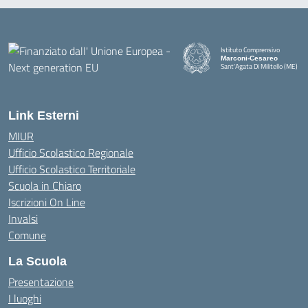
Istituto Comprensivo
Marconi-Cesareo
Sant'Agata Di Militello (ME)
— Visita la pagina iniziale della
Link Esterni
MIUR
Ufficio Scolastico Regionale
Ufficio Scolastico Territoriale
Scuola in Chiaro
Iscrizioni On Line
Invalsi
Comune
La Scuola
Presentazione
I luoghi