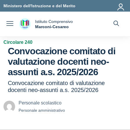
Vai ai contenuti
Vai al menu di navigazione
Vai al footer
Ministero dell'Istruzione e del Merito
Istituto Comprensivo
a
Marconi-Cesareo
— Visita la pagina iniziale della scuola
Circolare 240
Convocazione comitato di
valutazione docenti neo-
assunti a.s. 2025/2026
Convocazione comitato di valutazione
docenti neo-assunti a.s. 2025/2026
Personale scolastico
Personale amministrativo