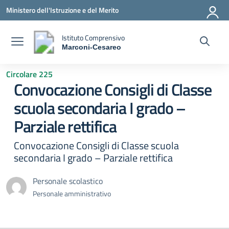
Vai ai contenuti
Vai al menu di navigazione
Vai al footer
Ministero dell'Istruzione e del Merito
Istituto Comprensivo
Marconi-Cesareo
— Visita la pagina iniziale della scuola
Circolare 225
Convocazione Consigli di Classe
scuola secondaria I grado –
Parziale rettifica
Convocazione Consigli di Classe scuola
secondaria I grado – Parziale rettifica
Personale scolastico
Personale amministrativo