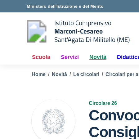
Vai ai contenuti
Vai al menu di navigazione
Vai al footer
Ministero dell'Istruzione e del Merito
Istituto Comprensivo
Marconi-Cesareo
Sant'Agata Di Militello (ME)
 della scuola
— Visita la pagina iniziale del
Scuola
Servizi
Novità
Didattic
Home
Novità
Le circolari
Circolari per a
Circolare 26
Convoc
Consigl