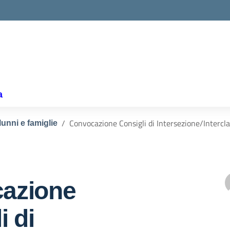
la scuola
a
Convocazione Consigli di Intersezione/Intercl
lunni e famiglie
azione
i di