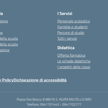
Visita la pagina iniziale della scuola
la
I Servizi
zione
Personale scolastico
Famiglie e studenti
ne
Percorsi di studio
della scuola
Tutti i servizi
della scuola
Didattica
azione
Offerta formativa
Le schede didattiche
I progetti delle classi
y Policy
Dichiarazione di accessibilità
Piazza Don Bosco, 8 98076 S. AGATA MILITELLO (ME)
Telefono: 0941701443 - 0941702777