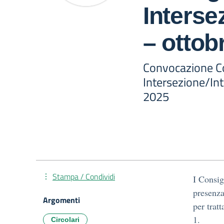
Interse
– ottob
Convocazione Co
Intersezione/In
2025
Stampa / Condividi
I Consig
presenza
Argomenti
per tratt
1.
Circolari