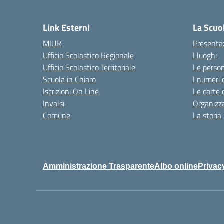
— 
Link Esterni
La Scuo
MIUR
Presenta
Ufficio Scolastico Regionale
I luoghi
Ufficio Scolastico Territoriale
Le perso
Scuola in Chiaro
I numeri 
Iscrizioni On Line
Le carte 
Invalsi
Organizz
Comune
La storia
Amministrazione Trasparente
Albo online
Privac