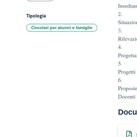
Insediam
2.
Tipologia
Situazio
Circolari per alunni e famiglie
3.
Rilevazi
4.
Progetta
5.
Progetti
6.
Proposte
Docenti
Docu