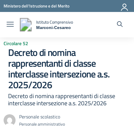
Vai ai contenuti
Vai al menu di navigazione
Vai al footer
Ministero dell'Istruzione e del Merito
Istituto Comprensivo
Marconi-Cesareo
— Visita la pagina iniziale della scuola
Circolare 52
Decreto di nomina
rappresentanti di classe
interclasse intersezione a.s.
2025/2026
Decreto di nomina rappresentanti di classe
interclasse intersezione a.s. 2025/2026
Personale scolastico
Personale amministrativo