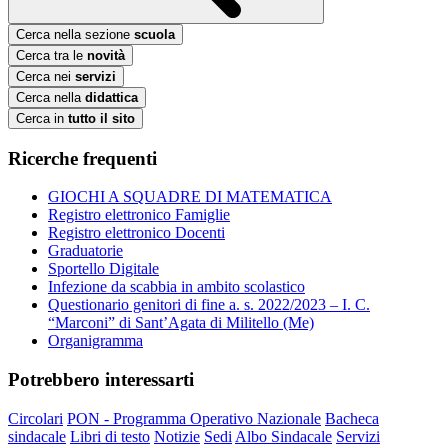
Cerca nella sezione
scuola
Cerca tra le
novità
Cerca nei
servizi
Cerca nella
didattica
Cerca in
tutto il sito
Ricerche frequenti
GIOCHI A SQUADRE DI MATEMATICA
Registro elettronico Famiglie
Registro elettronico Docenti
Graduatorie
Sportello Digitale
Infezione da scabbia in ambito scolastico
Questionario genitori di fine a. s. 2022/2023 – I. C.
“Marconi” di Sant’Agata di Militello (Me)
Organigramma
Potrebbero interessarti
Circolari
PON - Programma Operativo Nazionale
Bacheca
sindacale
Libri di testo
Notizie
Sedi
Albo Sindacale
Servizi