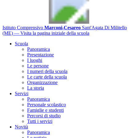
Istituto Comprensivo
Marconi-Cesareo
Sant'Agata Di Militello
(ME)
— Visita la pagina iniziale della scuola
Scuola
Panoramica
Presentazione
I luoghi
Le persone
I numeri della scuola
Le carte della scuola
Organizzazione
La storia
Servizi
Panoramica
Personale scolastico
Famiglie e studenti
Percorsi di studio
Tutti i servizi
Novità
Panoramica
Le notizie