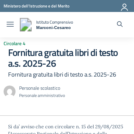
Vai ai contenuti
Vai al menu di navigazione
Vai al footer
Ministero dell'Istruzione e del Merito
Istituto Comprensivo
Marconi-Cesareo
— Visita la pagina iniziale della scuola
Circolare 4
Fornitura gratuita libri di testo
a.s. 2025-26
Fornitura gratuita libri di testo a.s. 2025-26
Personale scolastico
Personale amministrativo
Si da’ avviso che con circolare n. 15 del 29/08/2025
l’Assessorato Regionale dell’Istruzione e della