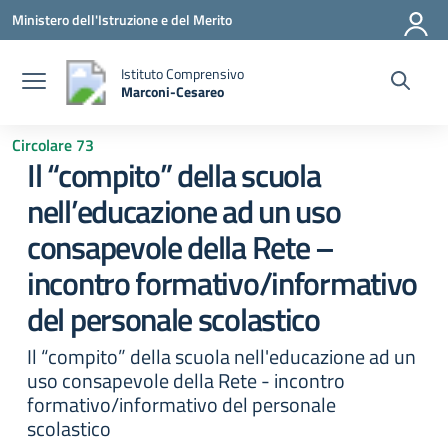
Vai ai contenuti
Vai al menu di navigazione
Vai al footer
Ministero dell'Istruzione e del Merito
Istituto Comprensivo
Marconi-Cesareo
— Visita la pagina iniziale della scuola
Circolare 73
Il “compito” della scuola
nell’educazione ad un uso
consapevole della Rete –
incontro formativo/informativo
del personale scolastico
Il “compito” della scuola nell'educazione ad un
uso consapevole della Rete - incontro
formativo/informativo del personale
scolastico