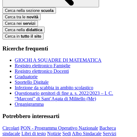
Cerca nella sezione
scuola
Cerca tra le
novità
Cerca nei
servizi
Cerca nella
didattica
Cerca in
tutto il sito
Ricerche frequenti
GIOCHI A SQUADRE DI MATEMATICA
Registro elettronico Famiglie
Registro elettronico Docenti
Graduatorie
Sportello Digitale
Infezione da scabbia in ambito scolastico
Questionario genitori di fine a. s. 2022/2023 – I. C.
“Marconi” di Sant’Agata di Militello (Me)
Organigramma
Potrebbero interessarti
Circolari
PON - Programma Operativo Nazionale
Bacheca
sindacale
Libri di testo
Notizie
Sedi
Albo Sindacale
Servizi