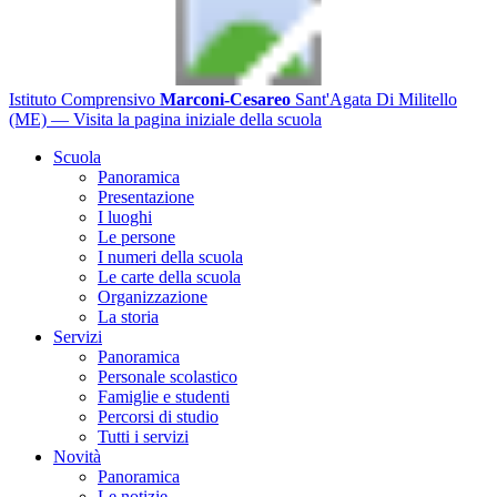
Istituto Comprensivo
Marconi-Cesareo
Sant'Agata Di Militello
(ME)
— Visita la pagina iniziale della scuola
Scuola
Panoramica
Presentazione
I luoghi
Le persone
I numeri della scuola
Le carte della scuola
Organizzazione
La storia
Servizi
Panoramica
Personale scolastico
Famiglie e studenti
Percorsi di studio
Tutti i servizi
Novità
Panoramica
Le notizie