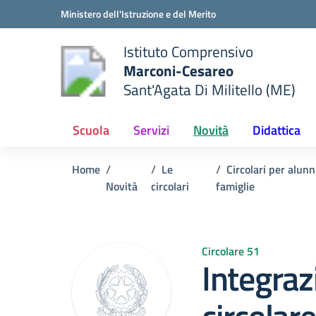
Vai ai contenuti
Vai al menu di navigazione
Vai al footer
Ministero dell'Istruzione e del Merito
Istituto Comprensivo
Marconi-Cesareo
Sant'Agata Di Militello (ME)
 della scuola
— Visita la pagina iniziale del
Scuola
Servizi
Novità
Didattica
Home
Le
Circolari per alunn
Novità
circolari
famiglie
Circolare 51
Integraz