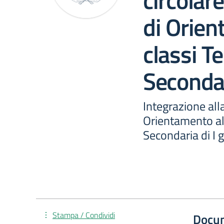
circolare
di Orien
classi T
Secondar
Integrazione alla
Orientamento alu
Secondaria di I 
Stampa / Condividi
Docu