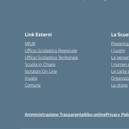
Link Esterni
La Scuo
MIUR
Presenta
Ufficio Scolastico Regionale
I luoghi
Ufficio Scolastico Territoriale
Le perso
Scuola in Chiaro
I numeri 
Iscrizioni On Line
Le carte 
Invalsi
Organizz
Comune
La storia
Amministrazione Trasparente
Albo online
Privacy Poli