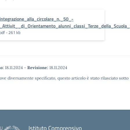
Integrazione_alla_circolare_n._50_-
_Attivit__di_Orientamento_alunni_classi_Terze_della_Scuola
pdf - 261 kb
o:
18.11.2024
-
Revisione:
18.11.2024
ove diversamente specificato, questo articolo è stato rilasciato sott
Istituto Comprensivo