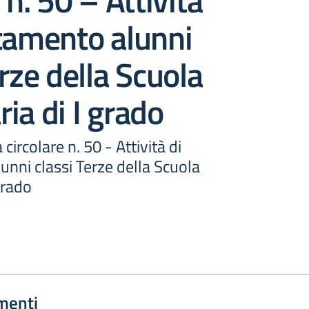
 n. 50 – Attività
tamento alunni
erze della Scuola
ia di I grado
 circolare n. 50 - Attività di
nni classi Terze della Scuola
grado
menti