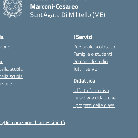
Marconi-Cesareo
Sant'Agata Di Militello (ME)
— Visita la pagina iniziale della scuola
la
I Servizi
zione
Personale scolastico
Famiglie e studenti
ne
Percorsi di studio
della scuola
Tutti i servizi
della scuola
Didattica
azione
Offerta formativa
Le schede didattiche
I progetti delle classi
cy
Dichiarazione di accessibilità