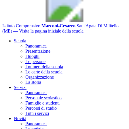
Istituto Comprensivo
Marconi-Cesareo
Sant'Agata Di Militello
(ME)
— Visita la pagina iniziale della scuola
Scuola
Panoramica
Presentazione
I luoghi
Le persone
I numeri della scuola
Le carte della scuola
Organizzazione
La storia
Servizi
Panoramica
Personale scolastico
Famiglie e studenti
Percorsi di studio
Tutti i servizi
Novità
Panoramica
Le notizie