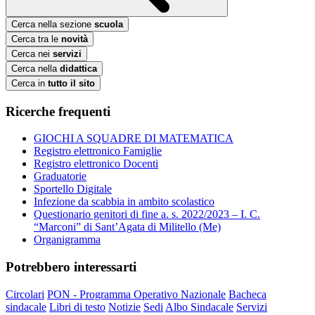
Cerca nella sezione
scuola
Cerca tra le
novità
Cerca nei
servizi
Cerca nella
didattica
Cerca in
tutto il sito
Ricerche frequenti
GIOCHI A SQUADRE DI MATEMATICA
Registro elettronico Famiglie
Registro elettronico Docenti
Graduatorie
Sportello Digitale
Infezione da scabbia in ambito scolastico
Questionario genitori di fine a. s. 2022/2023 – I. C.
“Marconi” di Sant’Agata di Militello (Me)
Organigramma
Potrebbero interessarti
Circolari
PON - Programma Operativo Nazionale
Bacheca
sindacale
Libri di testo
Notizie
Sedi
Albo Sindacale
Servizi