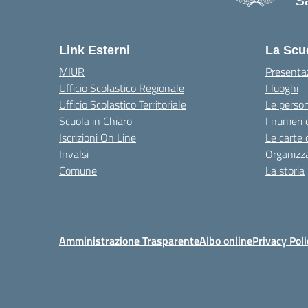
Sa
— 
Link Esterni
La Scu
MIUR
Presenta
Ufficio Scolastico Regionale
I luoghi
Ufficio Scolastico Territoriale
Le perso
Scuola in Chiaro
I numeri 
Iscrizioni On Line
Le carte 
Invalsi
Organizz
Comune
La storia
Amministrazione Trasparente
Albo online
Privacy Poli