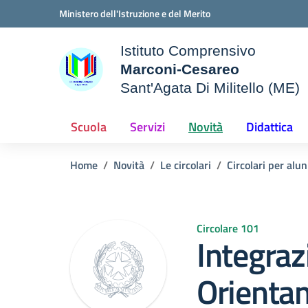
Vai ai contenuti
Vai al menu di navigazione
Vai al footer
Ministero dell'Istruzione e del Merito
Istituto Comprensivo
Marconi-Cesareo
Sant'Agata Di Militello (ME)
le della scuola
— Visita la pagina iniziale d
Scuola
Servizi
Novità
Didattica
Home
Novità
Le circolari
Circolari per alun
Circolare 101
Integrazi
Orienta