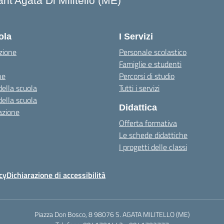
nt'Agata Di Militello (ME)
Visita la pagina iniziale della scuola
ola
I Servizi
zione
Personale scolastico
Famiglie e studenti
ne
Percorsi di studio
della scuola
Tutti i servizi
della scuola
Didattica
azione
Offerta formativa
Le schede didattiche
I progetti delle classi
cy
Dichiarazione di accessibilità
Piazza Don Bosco, 8 98076 S. AGATA MILITELLO (ME)