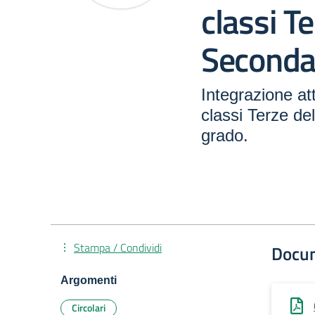
classi T
Secondar
Integrazione at
classi Terze de
grado.
Stampa / Condividi
Docu
Argomenti
Circolari