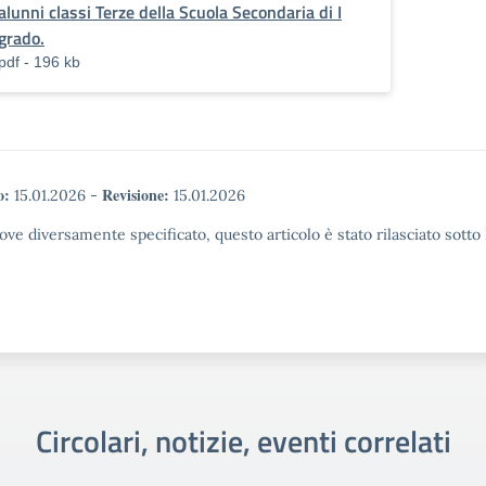
alunni classi Terze della Scuola Secondaria di I
grado.
pdf - 196 kb
o:
Revisione:
15.01.2026
-
15.01.2026
ove diversamente specificato, questo articolo è stato rilasciato sott
Circolari, notizie, eventi correlati