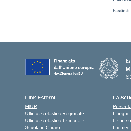
Eccetto dov
I
M
Sa
— 
Link Esterni
La Scu
MIUR
Present
Ufficio Scolastico Regionale
I luoghi
Ufficio Scolastico Territoriale
Le pers
Scuola in Chiaro
I numeri