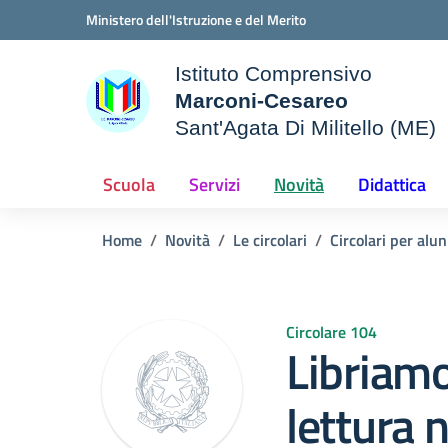
Vai ai contenuti
Vai al menu di navigazione
Vai al footer
Ministero dell'Istruzione e del Merito
Istituto Comprensivo
Marconi-Cesareo
Sant'Agata Di Militello (ME)
le della scuola
— Visita la pagina iniziale d
Scuola
Servizi
Novità
Didattica
Home
Novità
Le circolari
Circolari per alun
Circolare 104
Libriamo
lettura 