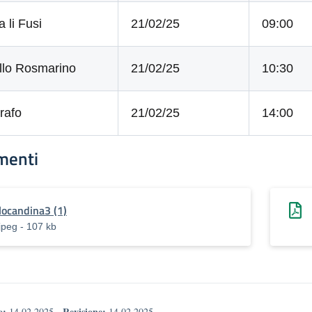
a li Fusi
21/02/25
09:00
ello Rosmarino
21/02/25
10:30
rafo
21/02/25
14:00
menti
locandina3 (1)
jpeg - 107 kb
o:
Revisione:
14.02.2025
-
14.02.2025