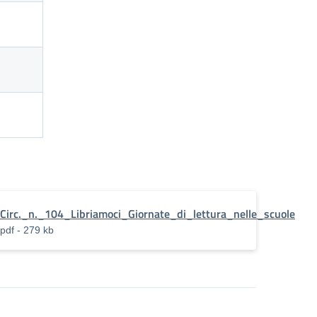
Circ._n._104_Libriamoci_Giornate_di_lettura_nelle_scuole
pdf - 279 kb