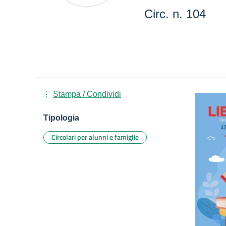
Circ. n. 104
Stampa / Condividi
Tipologia
Circolari per alunni e famiglie