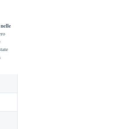
nelle
ero
e
state
a