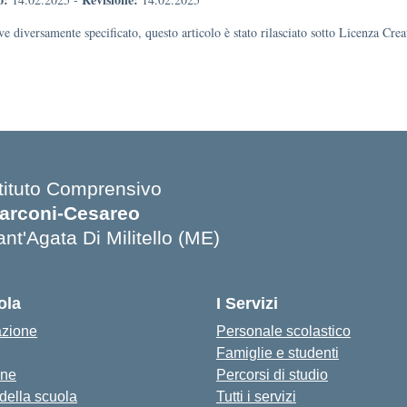
e diversamente specificato, questo articolo è stato rilasciato sotto Licenza Cr
stituto Comprensivo
arconi-Cesareo
nt'Agata Di Militello (ME)
Visita la pagina iniziale della scuola
ola
I Servizi
azione
Personale scolastico
Famiglie e studenti
one
Percorsi di studio
 della scuola
Tutti i servizi