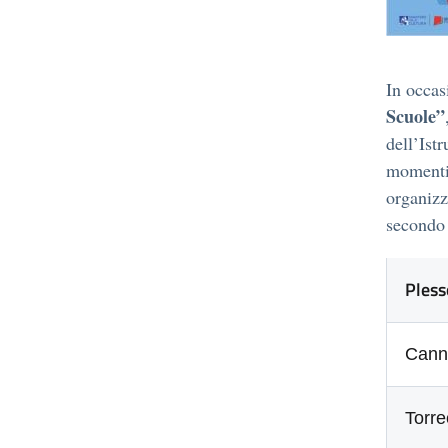
In occas
Scuole”
dell’Ist
momenti 
organizza
secondo 
Pless
Cann
Torr