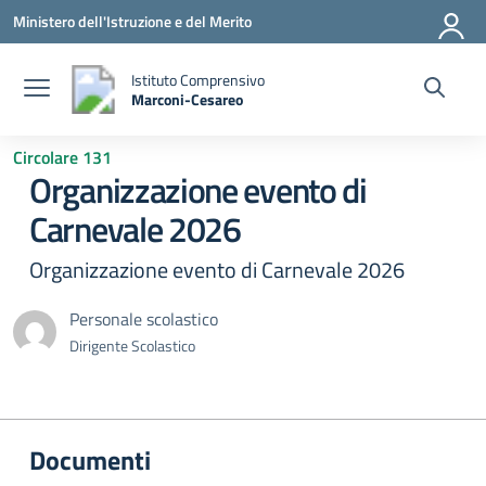
Vai ai contenuti
Vai al menu di navigazione
Vai al footer
Ministero dell'Istruzione e del Merito
Istituto Comprensivo
Marconi-Cesareo
— Visita la pagina iniziale della scuola
Circolare 131
Organizzazione evento di
Carnevale 2026
Organizzazione evento di Carnevale 2026
Personale scolastico
Dirigente Scolastico
Documenti