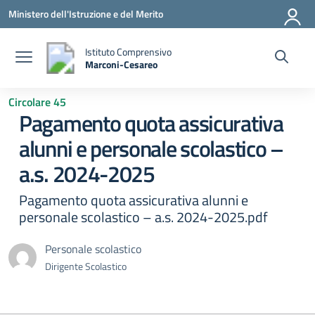
Vai ai contenuti
Vai al menu di navigazione
Vai al footer
Ministero dell'Istruzione e del Merito
Istituto Comprensivo
Marconi-Cesareo
— Visita la pagina iniziale della scuola
Circolare 45
Pagamento quota assicurativa
alunni e personale scolastico –
a.s. 2024-2025
Pagamento quota assicurativa alunni e
personale scolastico – a.s. 2024-2025.pdf
Personale scolastico
Dirigente Scolastico