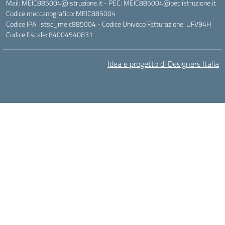
Mail: MEIC885004@istruzione.it - PEC: MEIC885004@pec.istruzione.it
Codice meccanografico: MEIC885004
Codice IPA: istsc_meic885004 - Codice Univoco Fatturazione: UFV94H
Codice fiscale: 84004540831
Idea e progetto di Designers Italia