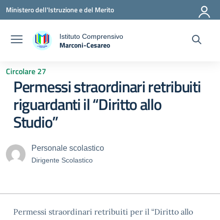
Vai ai contenuti
Vai al menu di navigazione
Vai al footer
Ministero dell'Istruzione e del Merito
Istituto Comprensivo
Marconi-Cesareo
a
— Visita la pagina iniziale della scuola
Circolare 27
Permessi straordinari retribuiti
riguardanti il “Diritto allo
Studio”
Personale scolastico
Dirigente Scolastico
Permessi straordinari retribuiti per il “Diritto allo