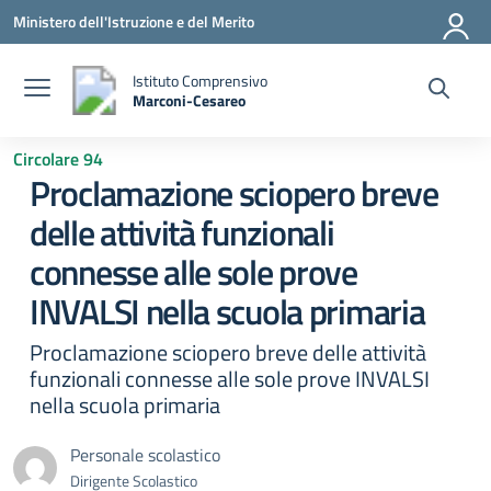
Vai ai contenuti
Vai al menu di navigazione
Vai al footer
Ministero dell'Istruzione e del Merito
Istituto Comprensivo
Marconi-Cesareo
— Visita la pagina iniziale della scuola
Circolare 94
Proclamazione sciopero breve
delle attività funzionali
connesse alle sole prove
INVALSI nella scuola primaria
Proclamazione sciopero breve delle attività
funzionali connesse alle sole prove INVALSI
nella scuola primaria
Personale scolastico
Dirigente Scolastico