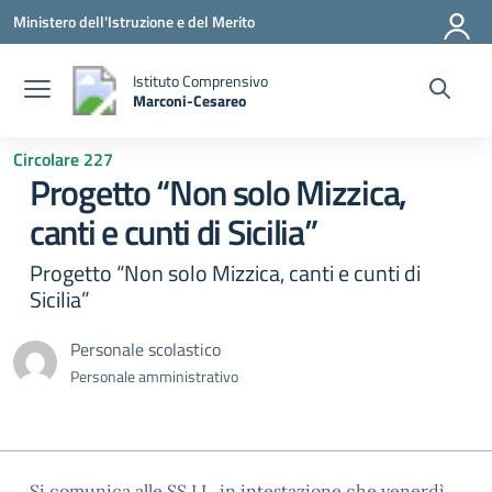
Vai ai contenuti
Vai al menu di navigazione
Vai al footer
Ministero dell'Istruzione e del Merito
Istituto Comprensivo
Marconi-Cesareo
— Visita la pagina iniziale della scuola
Circolare 227
Progetto “Non solo Mizzica,
canti e cunti di Sicilia”
Progetto “Non solo Mizzica, canti e cunti di
Sicilia”
Personale scolastico
Personale amministrativo
Si comunica alle SS.LL. in intestazione che venerdì