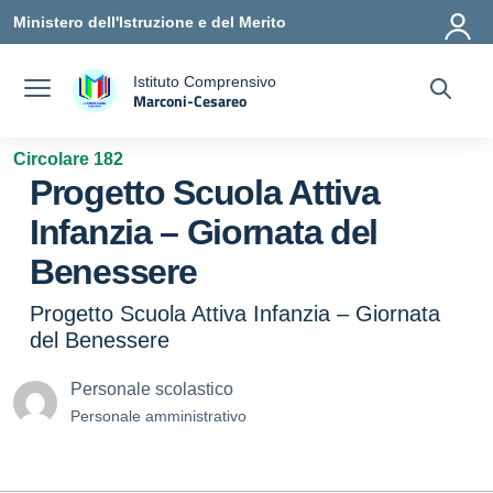
Vai ai contenuti
Vai al menu di navigazione
Vai al footer
Ministero dell'Istruzione e del Merito
Istituto Comprensivo
Marconi-Cesareo
a
— Visita la pagina iniziale della scuola
Circolare 182
Progetto Scuola Attiva
Infanzia – Giornata del
Benessere
Progetto Scuola Attiva Infanzia – Giornata
del Benessere
Personale scolastico
Personale amministrativo