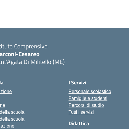
tituto Comprensivo
arconi-Cesareo
nt'Agata Di Militello (ME)
Visita la pagina iniziale della scuola
la
I Servizi
azione
Personale scolastico
Famiglie e studenti
one
Percorsi di studio
 della scuola
Tutti i servizi
 della scuola
Didattica
zazione