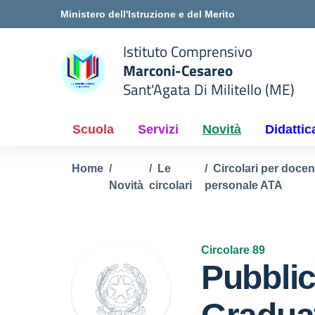
Vai ai contenuti
Vai al menu di navigazione
Vai al footer
Ministero dell'Istruzione e del Merito
Istituto Comprensivo
Marconi-Cesareo
Sant'Agata Di Militello (ME)
 della scuola
— Visita la pagina iniziale del
Scuola
Servizi
Novità
Didattic
Home
Le
Circolari per docen
Novità
circolari
personale ATA
Circolare 89
Pubblic