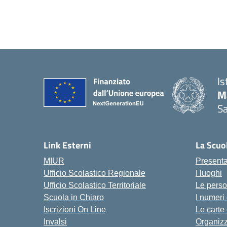
Is
M
Sa
— 
Link Esterni
La Scuo
MIUR
Present
Ufficio Scolastico Regionale
I luoghi
Ufficio Scolastico Territoriale
Le pers
Scuola in Chiaro
I numeri
Iscrizioni On Line
Le carte
Invalsi
Organiz