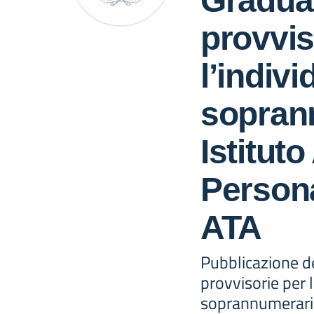
Graduat
provvis
l’indiv
sopran
Istituto
Person
ATA
Pubblicazione de
provvisorie per 
soprannumerari d