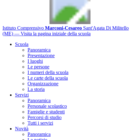
Istituto Comprensivo
Marconi-Cesareo
Sant'Agata Di Militello
(ME)
— Visita la pagina iniziale della scuola
Scuola
Panoramica
Presentazione
I luoghi
Le persone
I numeri della scuola
Le carte della scuola
Organizzazione
La storia
Servizi
Panoramica
Personale scolastico
Famiglie e studenti
Percorsi di studio
Tutti i servizi
Novità
Panoramica
Le notizie