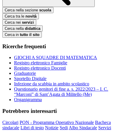
Cerca nella sezione
scuola
Cerca tra le
novità
Cerca nei
servizi
Cerca nella
didattica
Cerca in
tutto il sito
Ricerche frequenti
GIOCHI A SQUADRE DI MATEMATICA
Registro elettronico Famiglie
Registro elettronico Docenti
Graduatorie
Sportello Digitale
Infezione da scabbia in ambito scolastico
Questionario genitori di fine a. s. 2022/2023 – I. C.
“Marconi” di Sant’Agata di Militello (Me)
Organigramma
Potrebbero interessarti
Circolari
PON - Programma Operativo Nazionale
Bacheca
sindacale
Libri di testo
Notizie
Sedi
Albo Sindacale
Servizi