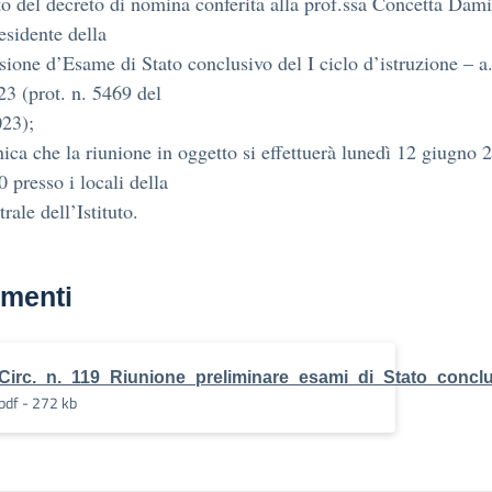
to del decreto di nomina conferita alla prof.ssa Concetta Dam
esidente della
one d’Esame di Stato conclusivo del I ciclo d’istruzione – a.
3 (prot. n. 5469 del
23);
ica che la riunione in oggetto si effettuerà lunedì 12 giugno 
0 presso i locali della
rale dell’Istituto.
menti
Circ._n._119_Riunione_preliminare_esami_di_Stato_concl
pdf - 272 kb