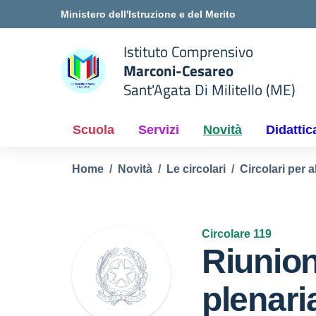
Vai ai contenuti
Vai al menu di navigazione
Vai al footer
Ministero dell'Istruzione e del Merito
Istituto Comprensivo
Marconi-Cesareo
Sant'Agata Di Militello (ME)
 della scuola
— Visita la pagina iniziale del
Scuola
Servizi
Novità
Didattic
Home
Novità
Le circolari
Circolari per a
Circolare 119
Riunion
plenari