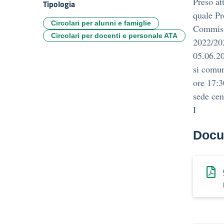
Preso at
Tipologia
quale Pr
Circolari per alunni e famiglie
Commissi
Circolari per docenti e personale ATA
2022/202
05.06.20
si comun
ore 17:3
sede cent
I
Docu