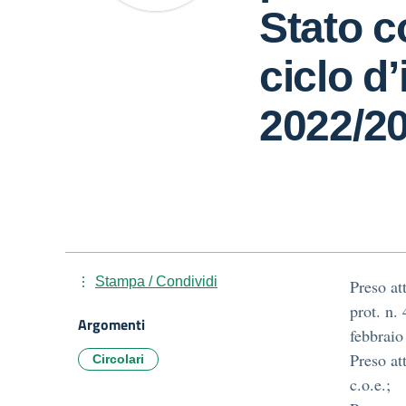
Stato c
ciclo d’
2022/2
Stampa / Condividi
Preso at
prot. n.
Argomenti
febbraio
Preso at
Circolari
c.o.e.;