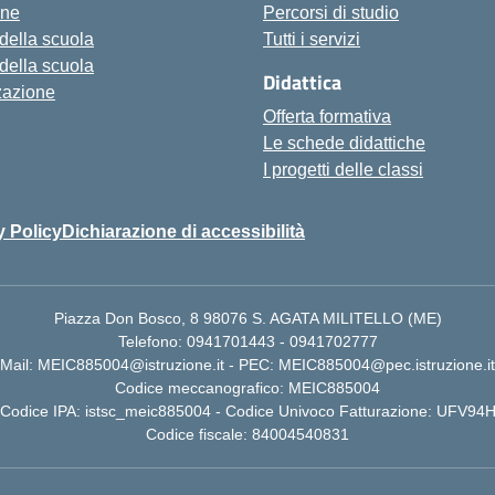
one
Percorsi di studio
 della scuola
Tutti i servizi
 della scuola
Didattica
zazione
Offerta formativa
Le schede didattiche
I progetti delle classi
y Policy
Dichiarazione di accessibilità
Piazza Don Bosco, 8 98076 S. AGATA MILITELLO (ME)
Telefono: 0941701443 - 0941702777
Mail: MEIC885004@istruzione.it - PEC: MEIC885004@pec.istruzione.it
Codice meccanografico: MEIC885004
Codice IPA: istsc_meic885004 - Codice Univoco Fatturazione: UFV94
Codice fiscale: 84004540831